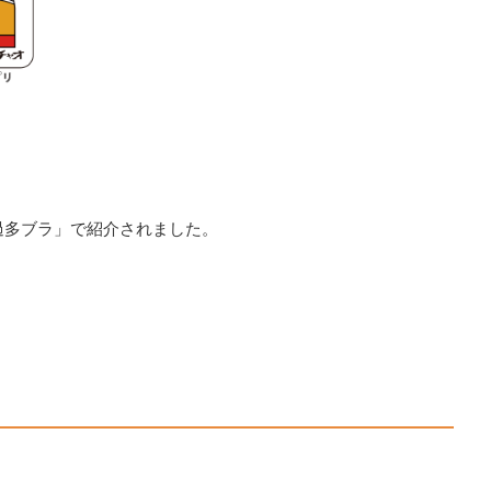
脂過多ブラ」で紹介されました。