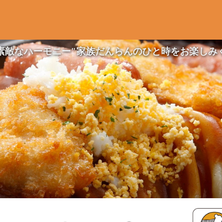
素敵なハーモニー"家族だんらんのひと時をお楽しみ