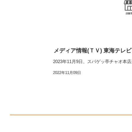
メディア情報(ＴＶ) 東海テレ
2023年11月9日、スパゲッ亭チャオ
2022年11月09日